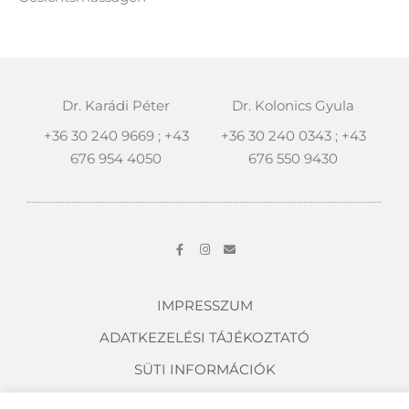
Dr. Karádi Péter
Dr. Kolonics Gyula
+36 30 240 9669 ; +43
+36 30 240 0343 ; +43
676 954 4050
676 550 9430
F
I
E
a
n
n
c
s
v
e
t
e
b
a
l
o
g
o
IMPRESSZUM
o
r
p
k
a
e
ADATKEZELÉSI TÁJÉKOZTATÓ
-
m
f
SÜTI INFORMÁCIÓK