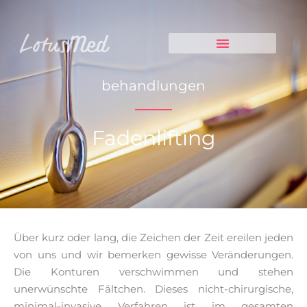
Zum
Inhalt
springen
behandlungen
Fadenlifting
Über kurz oder lang, die Zeichen der Zeit ereilen jeden
von uns und wir bemerken gewisse Veränderungen.
Die Konturen verschwimmen und stehen
unerwünschte Fältchen. Dieses nicht-chirurgische,
minimal-invasive Verfahren ist im gesamten